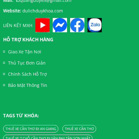
Mail: t
oquangduy65@gmail.com
Website:
dulichduykhoa.com
LIÊN KẾT MXH
HỖ TRỢ KHÁCH HÀNG
Giao Xe Tận Nơi
Thủ Tục Đơn Giản
Chính Sách Hỗ Trợ
Bảo Mật Thông Tin
TAGS TỪ KHÓA:
THUÊ XE CẦN THƠ ĐI AN GIANG
THUÊ XE CẦN THƠ
THUÊ XE 7 CHỖ CẦN THƠ ĐI SÂN BAY TÂN SƠN NHẤT