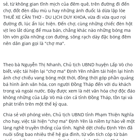
sẻ, từ không gian tĩnh mịch của đêm quê, trên đường đi đến
chợ, đốt đèn dầu mù u hay những ánh đuốc lá dừa lập lòe
, vừa đi vừa quơ rọi
đường đi, lúc ẩn lúc hiện. Đến chợ, cùng những chiếc đèn hột
vịt leo lắt dùng để mua bán, chẳng khác nào những bóng ma
lờn vờn giữa những con đường, sông rạch dày đặc bóng đêm
nên dân gian gọi là "chợ ma".
Theo bà Nguyễn Thị Nhanh, Chủ tịch UBND huyện Lấp Vò cho
biết, việc tái hiện lại "chợ ma" Định Yên nhằm tái hiện lại hình
ảnh chợ chiếu vang bóng một thời, đồng thời góp phần quảng
bá hình ảnh văn hóa, con người Đồng Tháp đến với du khách
trong và ngoài nước. Đây được xem là nét văn hóa chợ độc đáo
không những của Lấp Vò mà còn cả tỉnh Đồng Tháp, tồn tại và
phát triển trên một thế kỷ qua.
Chia sẻ với phóng viên, Chủ tịch UBND tỉnh Phạm Thiện Nghĩa
cho hay, việc tái hiện "chợ ma" Định Yên là niềm tự hào về một
làng nghề truyền thống của tỉnh. Nghề dệt chiếu Định Yên đã
nuôi sống bao nhiêu thế hệ gia đình, từ vốn tích cóp từ bán