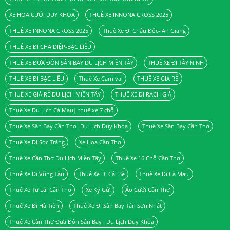
XE HOA CƯỚI DUY KHOA
THUÊ XE INNONA CROSS 2025
THUÊ XE INNONA CROSS 2025
Thuê Xe Đi Châu Đốc- An Giang
THUÊ XE ĐI CHA DIỆP-BẠC LIÊU
THUÊ XE ĐƯA ĐÓN SÂN BAY DU LỊCH MIỀN TÂY
THUÊ XE ĐI TÂY NINH
THUÊ XE ĐI BẠC LIÊU
Thuê Xe Carnival
THUÊ XE GIÁ RẺ
THUÊ XE GIÁ RẺ DU LỊCH MIỀN TÂY
THUÊ XE ĐI RẠCH GIÁ
Thuê Xe Du Lịch Cà Mau| thuê xe 7 chỗ
Thuê Xe Sân Bay Cần Thơ- Du Lịch Duy Khoa
Thuê Xe Sân Bay Cần Thơ
Thuê Xe Đi Sóc Trăng
Xe Hoa Cần Thơ
Thuê Xe Cần Thơ Du Lịch Miền Tây
Thuê Xe 16 Chỗ Cần Thơ
Thuê Xe Đi Vũng Tàu
Thuê Xe Đi Cái Bè
Thuê Xe Đi Cà Mau
Thuê Xe Tự Lái Cần Thơ
Xe Ký Gửi
Áo Cưới Cần Thơ
Thuê Xe Đi Hà Tiên
Thuê Xe Đi Sân Bay Tân Sơn Nhất
Thuê Xe Cần Thơ Đưa Đón Sân Bay . Du Lịch Duy Khoa