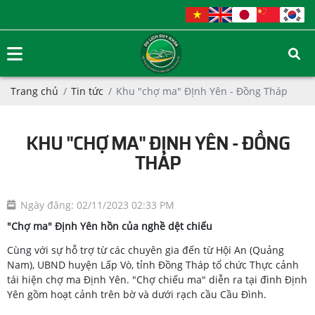
Trang chủ
Tin tức
Khu "chợ ma" ĐỊnh Yên - Đồng Tháp
KHU "CHỢ MA" ĐỊNH YÊN - ĐỒNG
THÁP
Ngày đăng: 02/11/2023 02:33 PM
"Chợ ma" Định Yên hồn của nghề dệt chiếu
Cùng với sự hỗ trợ từ các chuyên gia đến từ Hội An (Quảng
Nam), UBND huyện Lấp Vò, tỉnh Đồng Tháp tổ chức Thực cảnh
tái hiện chợ ma Định Yên. "Chợ chiếu ma" diễn ra tại đình Định
Yên gồm hoạt cảnh trên bờ và dưới rạch cầu Cầu Đình.