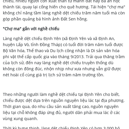
chiếu, nhiều người con xuất thân từ mảnh đất này đã ăn học
thành tài, quay lại cống hiến cho quê hương. Tái hiện "chợ ma"
không chỉ nâng tầm làng nghề dệt chiếu trăm năm tuổi mà còn
góp phần quảng bá hình ảnh Đất Sen hồng.
"Chợ ma" gắn với nghề chiếu
Làng nghề dệt chiếu Định Yên (xã Định Yên và xã Định An,
huyện Lấp Vò, tỉnh Đồng Tháp) có tuổi đời trăm năm tuổi được
Bộ Văn hóa, Thể thao và Du lịch công nhận là Di sản văn hóa
phi vật thể cấp quốc gia vào tháng 9/2013. Trải qua thăng trầm
của lịch sử, đến nay làng nghề dệt chiếu truyền thống dù
không còn đông đúc, nhộn nhịp như xưa nhưng vẫn giữ được
nét hoài cổ cùng giá trị lịch sử trăm năm trường tồn.
Theo những người làm nghề dệt chiếu tại Định Yên cho biết,
chiếu được dệt dựa trên nguồn nguyên liệu lác tại địa phương.
Thời gian qua, do nhu cầu sản xuất tăng cao, nguồn nguyên
liệu tại chỗ không đáp ứng đủ, người dân phải mua lác ở các
vùng xung quanh.
Thời kỳ hưng thịnh, làng dệt chiếu Định Yên có hơn 3.000 hộ