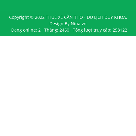
Copyright © 2022 THUÊ XE CẦN THƠ - DU LỊCH DUY KHOA.
Design By Nina.vn
Đang online: 2
Tháng: 2460
Tổng lượt truy cập: 258122