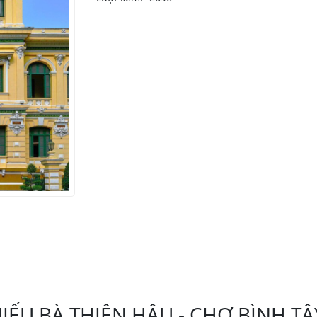
MIẾU BÀ THIÊN HẬU - CHỢ BÌNH TÂ