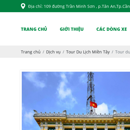
Địa chỉ: 109 đường Trần Minh Sơn , p.Tân An,Tp.Cầ
TRANG CHỦ
GIỚI THIỆU
CÁC DÒNG XE
Trang chủ
Dịch vụ
Tour Du Lịch Miền Tây
Tour du