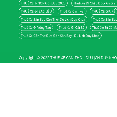
THUÊ XE INNONA CROSS 2025
Thuê Xe Đi Châu Đốc- An Gia
THUÊ XE ĐI BẠC LIÊU
Thuê Xe Carnival
THUÊ XE GIÁ RẺ
Thuê Xe Sân Bay Cần Thơ- Du Lịch Duy Khoa
Thuê Xe Sân Ba
Thuê Xe Đi Vũng Tàu
Thuê Xe Đi Cái Bè
Thuê Xe Đi Cà M
Thuê Xe Cần Thơ Đưa Đón Sân Bay . Du Lịch Duy Khoa
Copyright © 2022 THUÊ XE CẦN THƠ - DU LỊCH DUY KHOA