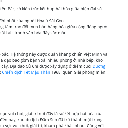
ên Bác, có kiến trúc kết hợp hài hòa giữa hiện đại và
đời nhất của người Hoa ở Sài Gòn.
ng tâm trao đổi mua bán hàng hóa giữa cộng đồng người
 một bức tranh văn hóa đầy sắc màu.
-bắc. Hệ thống này được quân kháng chiến Việt Minh và
ịa đạo bao gồm bệnh xá, nhiều phòng ở, nhà bếp, kho
ụi cây. Địa đạo Củ Chi được xây dựng ở điểm cuối
Đường
g
Chiến dịch Tết Mậu Thân
1968, quân Giải phóng miền
vui chơi, giải trí nơi đây là sự kết hợp hài hòa của
 đến nay, khu du lịch Đầm Sen đã trở thành một trong
 vực vui chơi, giải trí, khám phá khác nhau. Cùng với