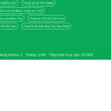
H MIỀN TÂY
THUÊ XE ĐI TÂY NINH
Du Lịch Cà Mau| thuê xe 7 chỗ
u Lịch Miền Tây
Thuê Xe 16 Chỗ Cần Thơ
 Đi Hà Tiên
Thuê Xe Đi Sân Bay Tân Sơn Nhất
Đang online: 2
Tháng: 2140
Tổng lượt truy cập: 257802