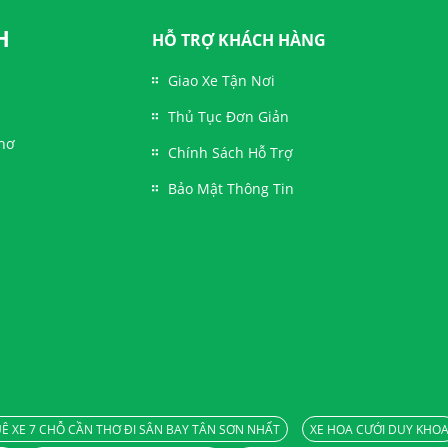
H
HỖ TRỢ KHÁCH HÀNG
Giao Xe Tận Nơi
Thủ Tục Đơn Giản
Thơ
Chính Sách Hỗ Trợ
Bảo Mật Thông Tin
Ê XE 7 CHỖ CẦN THƠ ĐI SÂN BAY TÂN SƠN NHẤT
XE HOA CƯỚI DUY KHO