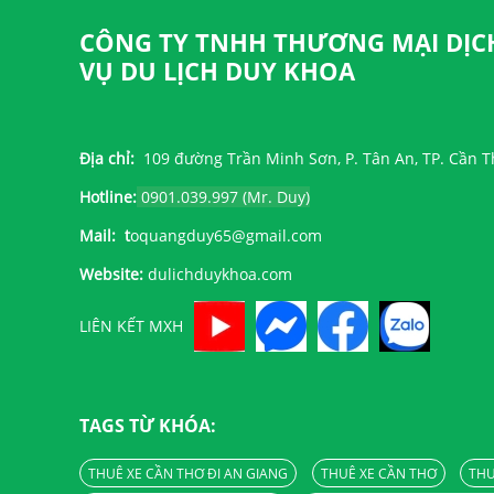
CÔNG TY TNHH THƯƠNG MẠI DỊC
VỤ DU LỊCH DUY KHOA
Địa chỉ:
109 đường Trần Minh Sơn, P. Tân An, TP. Cần 
Hotline:
0901.039.997 (Mr. Duy)
Mail: t
oquangduy65@gmail.com
Website:
dulichduykhoa.com
LIÊN KẾT MXH
TAGS TỪ KHÓA:
THUÊ XE CẦN THƠ ĐI AN GIANG
THUÊ XE CẦN THƠ
THU