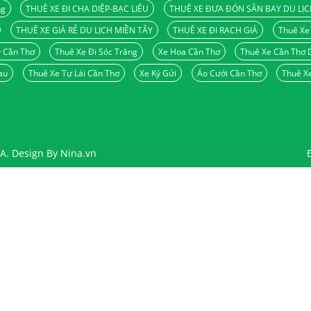
ng
THUÊ XE ĐI CHA DIỆP-BẠC LIÊU
THUÊ XE ĐƯA ĐÓN SÂN BAY DU LỊC
THUÊ XE GIÁ RẺ DU LỊCH MIỀN TÂY
THUÊ XE ĐI RẠCH GIÁ
Thuê Xe 
y Cần Thơ
Thuê Xe Đi Sóc Trăng
Xe Hoa Cần Thơ
Thuê Xe Cần Thơ D
au
Thuê Xe Tự Lái Cần Thơ
Xe Ký Gửi
Áo Cưới Cần Thơ
Thuê Xe
. Design By Nina.vn