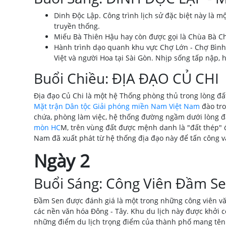
Dinh Độc Lập. Công trình lịch sử đặc biệt này là m
truyền thống.
Miếu Bà Thiên Hậu hay còn được gọi là Chùa Bà Ch
Hành trình dạo quanh khu vực Chợ Lớn - Chợ Bình
Việt và người Hoa tại Sài Gòn. Nhịp sống tấp nập,
Buổi Chiều: ĐỊA ĐẠO CỦ CHI
Địa đạo Củ Chi là một hệ Thống phòng thủ trong lòng đ
Mặt trận Dân tộc Giải phóng miền Nam Việt Nam
đào tro
chứa, phòng làm việc, hệ thống đường ngầm dưới lòng đất
mòn HC
M, trên vùng đất được mệnh danh là "đất thép" 
Nam đã xuất phát từ hệ thống địa đạo này để tấn công 
Ngày 2
Buổi Sáng: Công Viên Đầm S
Đầm Sen được đánh giá là một trong những công viên văn 
các nền văn hóa Đông - Tây. Khu du lịch này được khởi 
những điểm du lịch trọng điểm của thành phố mang tên Bá