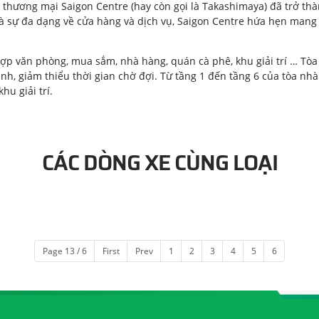
m thương mại Saigon Centre (hay còn gọi là Takashimaya) đã trở t
 và sự đa dạng về cửa hàng và dịch vụ, Saigon Centre hứa hẹn mang 
hợp văn phòng, mua sắm, nhà hàng, quán cà phê, khu giải trí … Tòa 
minh, giảm thiểu thời gian chờ đợi. Từ tầng 1 đến tầng 6 của tòa n
hu giải trí.
CÁC DÒNG XE CÙNG LOẠI
Page 13 / 6
First
Prev
1
2
3
4
5
6