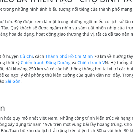
ột trong những hình ảnh biểu tượng nổi tiếng của thành phố mang t
ợ Lớn. Đây được xem là một trong những ngôi miếu có lịch sử lâu 
 Tây. Quý khách sẽ được ngắm nhìn sự sầm uất nhộn nhịp của tru
 hàng hóa đa dạng, hoạt động giao thương thú vị, tất cả đã tạo nên
ất ở huyện
Củ Chi
, cách
Thành phố Hồ Chí Minh
70 km về hướng tây
ng thời kỳ
Chiến tranh Đông Dương
và
Chiến tranh V
N. Hệ thống đ
, dài khoảng 250 km và có các hệ thống thông hơi tại vị trí các b
để ca ngợi ý chí phòng thủ kiên cường của quân dân nơi đây. Tron
vào
Sài Gòn
.
en
hóa quy mô nhất Việt Nam. Những công trình kiến trúc và hạng mục 
công xây dựng từ năm 1976 trên một vùng bãi lầy hoang trũng. Cho
c.Toàn bộ khu du lịch trải rộng trên diện tích 50ha với hơn 30 khu